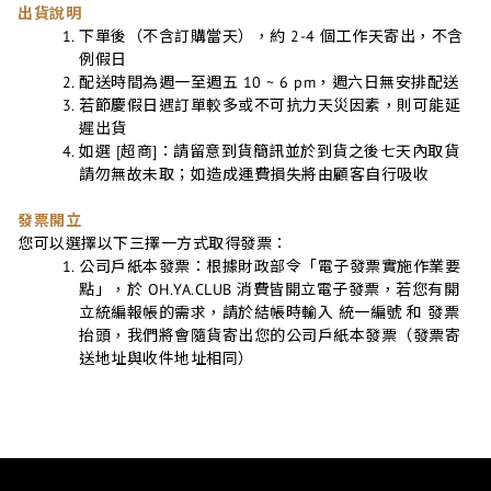
出貨說明
下單後（不含訂購當天），約 2-4 個工作天寄出，不含
例假日
配送時間為週一至週五 10 ~ 6 pm，週六日無安排配送
若節慶假日遇訂單較多或不可抗力天災因素，則可能延
遲出貨
如選 [超商]：請留意到貨簡訊並於到貨之後七天內取貨
請勿無故未取；如造成運費損失將由顧客自行吸收
發票開立
您可以選擇以下三擇一方式取得發票：
公司戶紙本發票：根據財政部令「電子發票實施作業要
點」，於 OH.YA.CLUB 消費皆開立電子發票，若您有開
立統編報帳的需求，請於結帳時輸入 統一編號 和 發票
抬頭，我們將會隨貨寄出您的公司戶紙本發票（發票寄
送地址與收件地址相同）