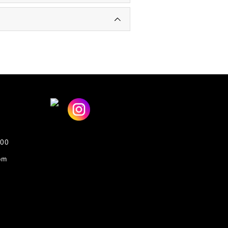
00
om