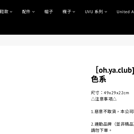
鞋款
配件
帽子
襪子
UVU 系列
United A
［oh.ya.club
色系
尺寸：49x29x22cm
△注意事項△
1.惡意不取貨，本公
2.運動品牌（並非精
請勿下單。