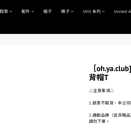
鞋款
配件
帽子
襪子
UVU 系列
United A
［oh.ya.club
背帽T
△注意事項△
1.惡意不取貨，本公
2.運動品牌（並非精
請勿下單。