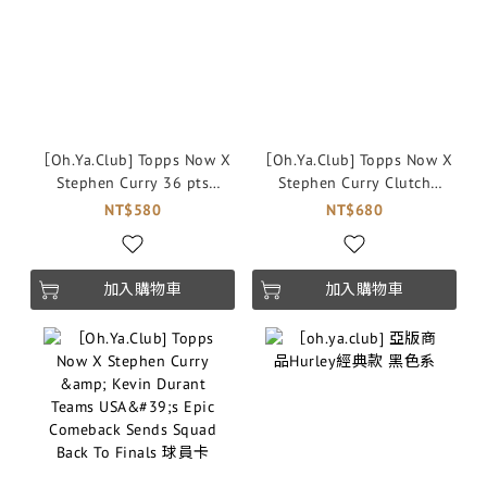
［Oh.Ya.Club] Topps Now X
［Oh.Ya.Club] Topps Now X
Stephen Curry 36 pts
Stephen Curry Clutch
Performance Powers Team
Shooting Locks Up Glod
NT$580
NT$680
USA into Finals 球員卡
Medal for Team USA 球員卡
加入購物車
加入購物車