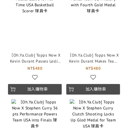
［Oh.Ya.Club] Topps Now X
［Oh.Ya.Club] Topps Now X
Kevin Durant Passes Leslie
Kevin Durant Makes Team
for All-Time USA Basketball
USA History with Fourth
NT$480
NT$480
Scorer 球員卡
Gold Medal 球員卡
加入購物車
加入購物車