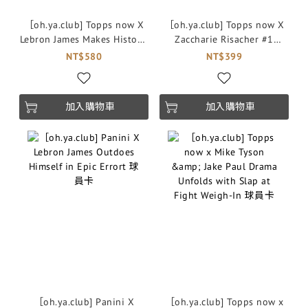
［oh.ya.club] Topps now X
［oh.ya.club] Topps now X
Lebron James Makes History,
Zaccharie Risacher #1
Bears US Flag at 2024
DRAFT PICK DEBUT 球員卡
NT$580
NT$399
Olympic Games 球員卡
加入購物車
加入購物車
［oh.ya.club] Panini X
［oh.ya.club] Topps now x