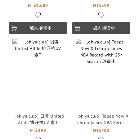
Features Scoreless Start
NT$1,680
NT$399
Against JPN 球員卡
加入購物車
加入購物車
［oh.ya.club] 日牌 United
［oh.ya.club] Topps Now X
Athle 排汗抗UV 素T
Lebron James NBA Record
with 23r Season 球員卡
NT$199
NT$480