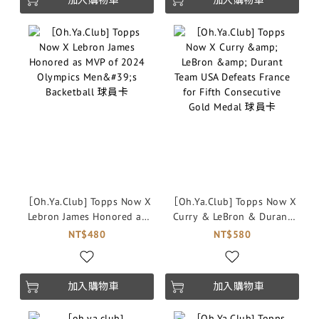
［Oh.Ya.Club] Topps Now X
［Oh.Ya.Club] Topps Now X
Lebron James Honored as
Curry & LeBron & Durant
MVP of 2024 Olympics
Team USA Defeats France for
NT$480
NT$580
Men's Backetball 球員卡
Fifth Consecutive Gold
Medal 球員卡
加入購物車
加入購物車