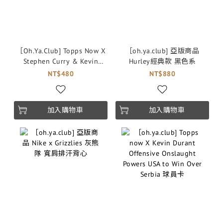
［Oh.Ya.Club] Topps Now X
［oh.ya.club] 亞版商品
Stephen Curry & Kevin
Hurley經典款 黑色系
Durant Teams USA's Epic
NT$480
NT$880
Comeback Sends Squad
Back To Finals 球員卡
加入購物車
加入購物車