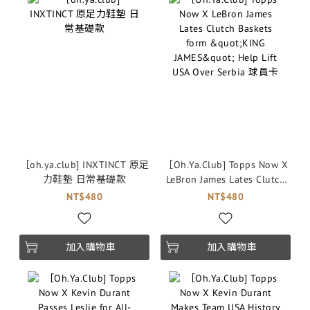
［oh.ya.club] INXTINCT 原足
［Oh.Ya.Club] Topps Now X
力鞋墊 日常基礎款
LeBron James Lates Clutch
Baskets form "KING JAMES"
NT$480
NT$480
Help Lift USA Over Serbia 球
員卡
加入購物車
加入購物車